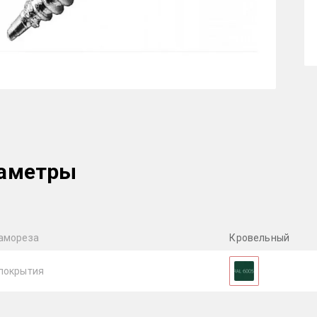
аметры
амореза
Кровельный
покрытия