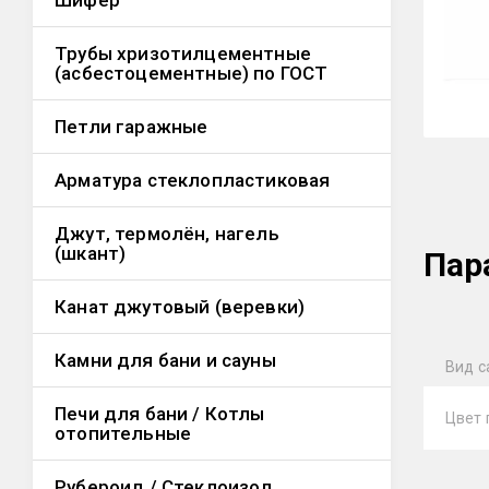
Шифер
Трубы хризотилцементные
(асбестоцементные) по ГОСТ
Петли гаражные
Арматура стеклопластиковая
Джут, термолён, нагель
(шкант)
Пар
Канат джутовый (веревки)
Камни для бани и сауны
Вид с
Печи для бани / Котлы
Цвет 
отопительные
Рубероид / Стеклоизол,