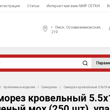
егистрация
Статьи
Интернет-магазин МИР СЕТКИ
В
г. Омск, Осоавиахимовская,
219
Парам
/
Крепежные изделия
/
Саморезы
/
Саморез кровельный 5.5х19 м
морез кровельный 5.5
леный мох (250 шт), уп