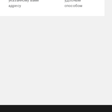
указанному вами
удобным
адресу
способом