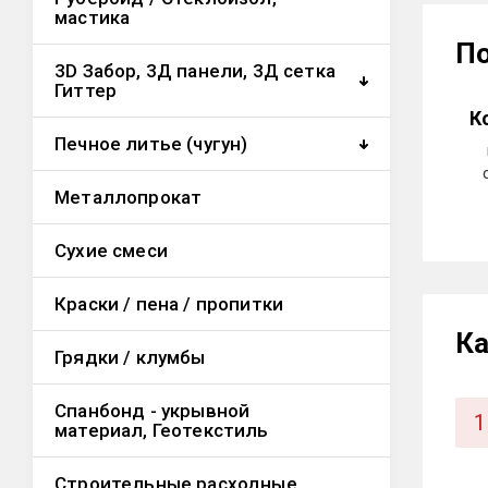
мастика
П
3D Забор, 3Д панели, 3Д сетка
Гиттер
К
Печное литье (чугун)
Металлопрокат
Сухие смеси
Краски / пена / пропитки
Ка
Грядки / клумбы
Спанбонд - укрывной
1
материал, Геотекстиль
Строительные расходные