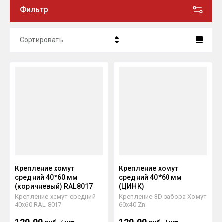
Фильтр
Сортировать
Цена - убывание
Цена - возрастание
Название - Я-А
Название - А-Я
Крепление хомут
Крепление хомут
средний 40*60 мм
средний 40*60 мм
(коричневый) RAL8017
(ЦИНК)
Крепление хомут средний
Крепление 3D забора Хомут
40х60 RAL 8017
60х40 Zn
120.00
120.00