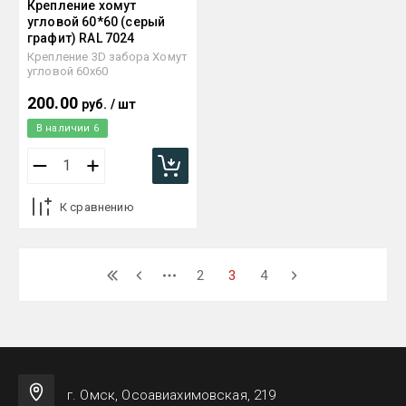
Крепление хомут
угловой 60*60 (серый
графит) RAL 7024
Крепление 3D забора Хомут
угловой 60х60
200.00
руб.
/
шт
В наличии
6
К сравнению
2
3
4
г. Омск, Осоавиахимовская, 219